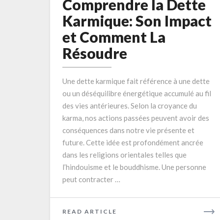
la
Comprendre la Dette
Dette
Karmique: Son Impact
Karmique:
et Comment La
Son
Résoudre
Impact
et
Comment
Une dette karmique fait référence à une dette
La
ou un déséquilibre énergétique accumulé au fil
Résoudre
des vies antérieures. Selon la croyance du
karma, nos actions passées peuvent avoir des
conséquences dans notre vie présente et
future. Cette idée est profondément ancrée
dans les religions orientales telles que
l’hindouisme et le bouddhisme. Une personne
peut contracter …
READ
READ ARTICLE