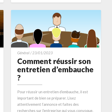
MORE
Comment
Général
/
23/01/2023
réussir
Comment réussir son
son
entretien d’embauche
entretien
?
d’embauche
?
Pour réussir un entretien d’embauche, il est
important de bien se préparer. Lisez
attentivement l’annonce et faites des
recherches sur l’entreprise qui vous convoque.