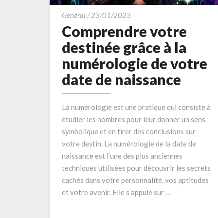
Comprendre
Général
/
23/01/2023
votre
Comprendre votre
destinée
destinée grâce à la
grâce
numérologie de votre
à
date de naissance
la
numérologie
de
La numérologie est une pratique qui consiste à
votre
étudier les nombres pour leur donner un sens
date
symbolique et en tirer des conclusions sur
de
votre destin. La numérologie de la date de
naissance
naissance est l’une des plus anciennes
techniques utilisées pour découvrir les secrets
cachés dans votre personnalité, vos aptitudes
et votre avenir. Elle s’appuie sur …