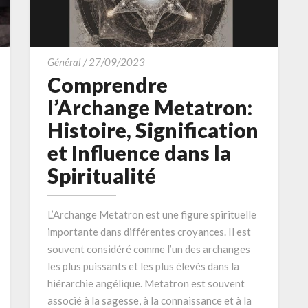
Comprendre
Général
/
27/09/2023
l’Archange
Comprendre
Metatron:
l’Archange Metatron:
Histoire,
Histoire, Signification
Signification
et Influence dans la
et
Influence
Spiritualité
dans
la
L’Archange Metatron est une figure spirituelle
Spiritualité
importante dans différentes croyances. Il est
souvent considéré comme l’un des archanges
les plus puissants et les plus élevés dans la
hiérarchie angélique. Metatron est souvent
associé à la sagesse, à la connaissance et à la