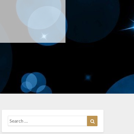
Search
Search
for: