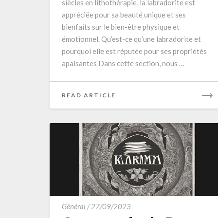
siècles en lithothérapie, la labradorite est
et
appréciée pour sa beauté unique et ses
votre
bienfaits sur le bien-être physique et
bien-
émotionnel. Qu’est-ce qu’une labradorite et
être
pourquoi elle est réputée pour ses propriétés
apaisantes Dans cette section, nous …
READ
READ ARTICLE
MORE
Comprendre
Général
/
27/09/2023