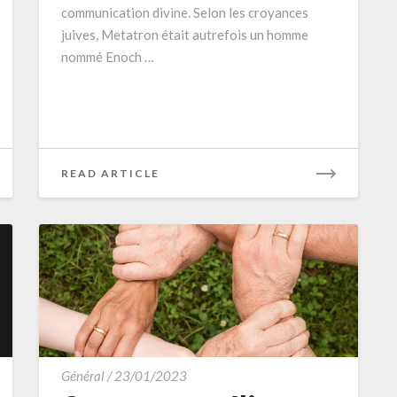
communication divine. Selon les croyances
juives, Metatron était autrefois un homme
nommé Enoch …
READ
READ ARTICLE
MORE
Comment
Général
/
23/01/2023