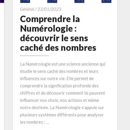
Comprendre
Général
/
23/01/2023
la
Comprendre la
Numérologie
Numérologie :
:
découvrir le sens
découvrir
caché des nombres
le
sens
caché
La Numérologie est une science ancienne qui
des
étudie le sens caché des nombres et leurs
nombres
influences sur notre vie. Elle permet de
comprendre la signification profonde des
chiffres et de découvrir comment ils peuvent
influencer nos choix, nos actions et même
notre destinée. La Numérologie s’appuie sur
plusieurs systèmes différents pour analyser
les nombres : …