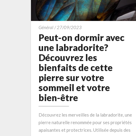
Peut-
Général
/
27/09/2023
on
Peut-on dormir avec
dormir
une labradorite?
avec
Découvrez les
une
bienfaits de cette
labradorite?
Découvrez
pierre sur votre
les
sommeil et votre
bienfaits
bien-être
de
cette
pierre
Découvrez les merveilles de la labradorite, une
sur
pierre naturelle renommée pour ses propriétés
votre
apaisantes et protectrices. Utilisée depuis des
sommeil