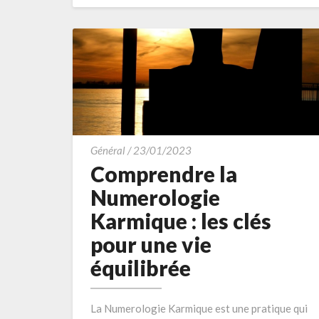
MORE
Comprendre
Général
/
23/01/2023
la
Comprendre la
Numerologie
Numerologie
Karmique
Karmique : les clés
:
pour une vie
les
clés
équilibrée
pour
une
La Numerologie Karmique est une pratique qui
vie