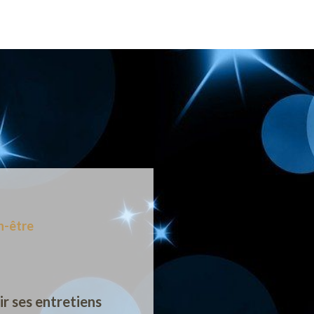
n-être
r ses entretiens