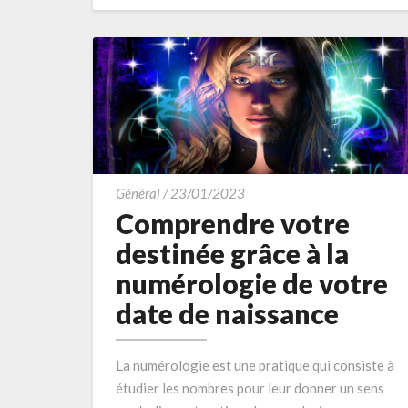
MORE
Comprendre
Général
/
23/01/2023
votre
Comprendre votre
destinée
destinée grâce à la
grâce
numérologie de votre
à
date de naissance
la
numérologie
de
La numérologie est une pratique qui consiste à
votre
étudier les nombres pour leur donner un sens
date