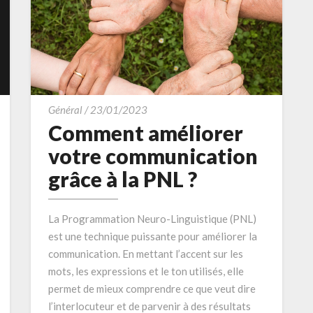
Comment
Général
/
23/01/2023
améliorer
Comment améliorer
votre
votre communication
communication
grâce à la PNL ?
grâce
à
la
La Programmation Neuro-Linguistique (PNL)
PNL
est une technique puissante pour améliorer la
?
communication. En mettant l’accent sur les
mots, les expressions et le ton utilisés, elle
permet de mieux comprendre ce que veut dire
l’interlocuteur et de parvenir à des résultats