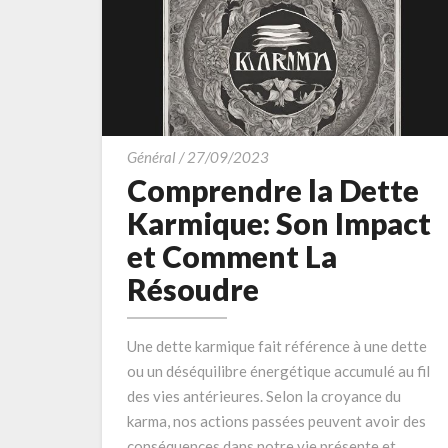
Comprendre
Général
/
27/09/2023
la
Comprendre la Dette
Dette
Karmique: Son Impact
Karmique:
et Comment La
Son
Résoudre
Impact
et
Comment
Une dette karmique fait référence à une dette
La
ou un déséquilibre énergétique accumulé au fil
Résoudre
des vies antérieures. Selon la croyance du
karma, nos actions passées peuvent avoir des
conséquences dans notre vie présente et