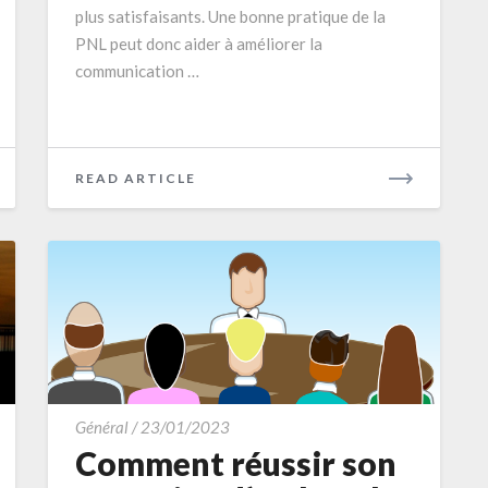
plus satisfaisants. Une bonne pratique de la
PNL peut donc aider à améliorer la
communication …
READ
READ ARTICLE
MORE
Comment
Général
/
23/01/2023
réussir
Comment réussir son
son