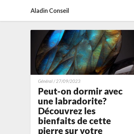
Aladin Conseil
Peut-
Général
/
27/09/2023
on
Peut-on dormir avec
dormir
une labradorite?
avec
Découvrez les
une
bienfaits de cette
labradorite?
Découvrez
pierre sur votre
les