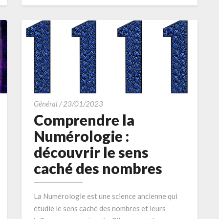
MORE
Comprendre
Général
/
23/01/2023
la
Comprendre la
Numérologie
Numérologie :
:
découvrir le sens
découvrir
caché des nombres
le
sens
caché
La Numérologie est une science ancienne qui
des
étudie le sens caché des nombres et leurs
nombres