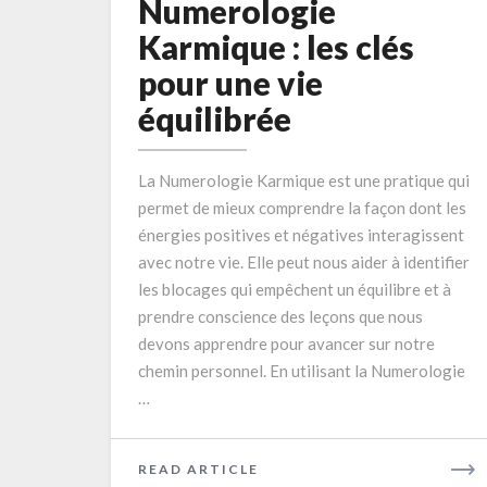
Numerologie
Karmique
Karmique : les clés
:
pour une vie
les
clés
équilibrée
pour
une
La Numerologie Karmique est une pratique qui
vie
permet de mieux comprendre la façon dont les
équilibrée
énergies positives et négatives interagissent
avec notre vie. Elle peut nous aider à identifier
les blocages qui empêchent un équilibre et à
prendre conscience des leçons que nous
devons apprendre pour avancer sur notre
chemin personnel. En utilisant la Numerologie
…
READ
READ ARTICLE