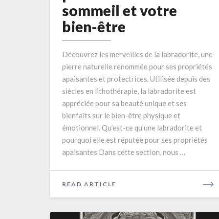
sommeil et votre
bienfaits
bien-être
de
cette
pierre
Découvrez les merveilles de la labradorite, une
sur
pierre naturelle renommée pour ses propriétés
votre
apaisantes et protectrices. Utilisée depuis des
sommeil
siècles en lithothérapie, la labradorite est
et
appréciée pour sa beauté unique et ses
votre
bienfaits sur le bien-être physique et
bien-
émotionnel. Qu’est-ce qu’une labradorite et
être
pourquoi elle est réputée pour ses propriétés
apaisantes Dans cette section, nous …
READ
READ ARTICLE
MORE