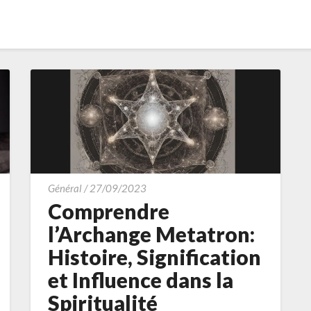
Comprendre
Général
/
27/09/2023
l’Archange
Comprendre
Metatron:
l’Archange Metatron:
Histoire,
Histoire, Signification
Signification
et Influence dans la
et
Influence
Spiritualité
dans