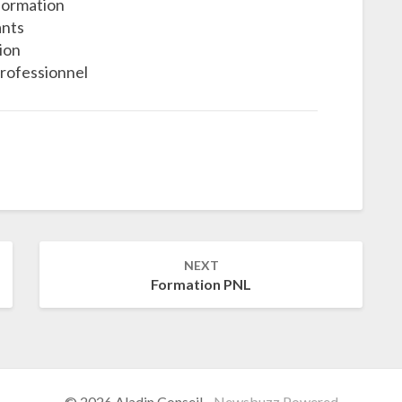
formation
ants
ion
rofessionnel
NEXT
Formation PNL
© 2026 Aladin Conseil
-
Newsbuzz
Powered